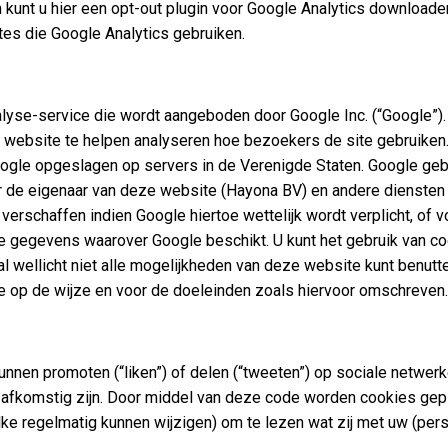
dan kunt u hier een opt-out plugin voor Google Analytics downloa
tes die Google Analytics gebruiken.
yse-service die wordt aangeboden door Google Inc. (“Google”).
 website te helpen analyseren hoe bezoekers de site gebruiken
ogle opgeslagen op servers in de Verenigde Staten. Google geb
oor de eigenaar van deze website (Hayona BV) en andere diensten 
 verschaffen indien Google hiertoe wettelijk wordt verplicht, o
e gegevens waarover Google beschikt. U kunt het gebruik van c
geval wellicht niet alle mogelijkheden van deze website kunt benu
e op de wijze en voor de doeleinden zoals hiervoor omschreven.
nen promoten (“liken”) of delen (“tweeten”) op sociale netwer
f afkomstig zijn. Door middel van deze code worden cookies gepl
elke regelmatig kunnen wijzigen) om te lezen wat zij met uw (pe