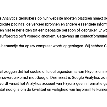
gle Analytics gebruikers op hun website moeten plaatsen maakt 
bezochte pagina’s, de verkeersbronnen en andere essentiële inf
en niet te herleiden tot een bepaalde persoon of gebruiker. Er 
 surfgedrag blijft volledig anoniem. Gegevens uit contactformuli
in bestandje dat op uw computer wordt opgeslagen. Wij hebben G
t wil zeggen dat het cookie officieel eigendom is van Hayona en ni
rsovereenkomst met Google. Daarnaast is Google Analytics zo i
 wordt vanuit het Analytics account van Hayona geen informatie g
dat nodig is om de kwaliteit en veiligheid van hayona.nl te kunne