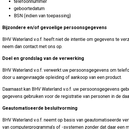
telefoonnummer
geboortedatum
BSN (indien van toepassing)
Bijzondere en/of gevoelige persoonsgegevens
BHV Waterland v.o.f. heeft niet de intentie om gegevens te v
neem dan contact met ons op.
Doel en grondslag van de verwerking
BHV Waterland v.o.f. verwerkt uw persoonsgegevens om telefonis
door u aangevraagde opleiding of aankoop van een product.
Daarnaast kan BHV Waterland v.o.f. uw persoonsgegevens gebru
gegevens gebruiken voor de registratie van personen in de da
Geautomatiseerde besluitvorming
BHV Waterland v.o.f. neemt op basis van geautomatiseerde verw
van computerprogramma’s of -systemen zonder dat daar een m