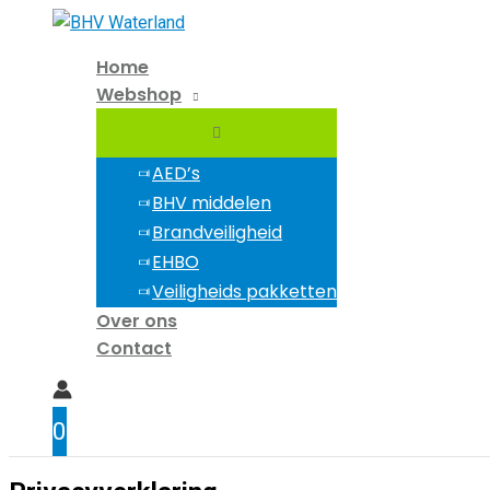
Ga
naar
Home
de
Webshop
inhoud
AED’s
BHV middelen
Brandveiligheid
EHBO
Veiligheids pakketten
Over ons
Contact
0