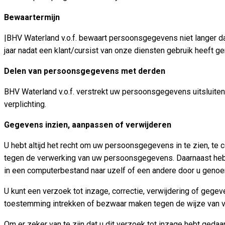
Bewaartermijn
|BHV Waterland v.o.f. bewaart persoonsgegevens niet langer dan
jaar nadat een klant/cursist van onze diensten gebruik heeft g
Delen van persoonsgegevens met derden
BHV Waterland v.o.f. verstrekt uw persoonsgegevens uitsluitend
verplichting.
Gegevens inzien, aanpassen of verwijderen
U hebt altijd het recht om uw persoonsgegevens in te zien, te
tegen de verwerking van uw persoonsgegevens. Daarnaast hebt
in een computerbestand naar uzelf of een andere door u genoe
U kunt een verzoek tot inzage, correctie, verwijdering of ge
toestemming intrekken of bezwaar maken tegen de wijze van v
Om er zeker van te zijn dat u dit verzoek tot inzage hebt geda