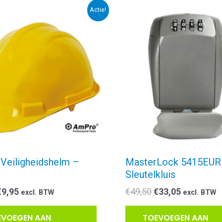
Actie!
Veiligheidshelm –
MasterLock 5415EU
Sleutelkluis
Oorspronkelijke
Huidige
Oorspronkelijke
Huidige
€
9,95
€
49,50
€
33,05
excl. BTW
excl. BTW
rijs
prijs
prijs
prijs
was:
is:
was:
is:
EVOEGEN AAN
TOEVOEGEN AAN