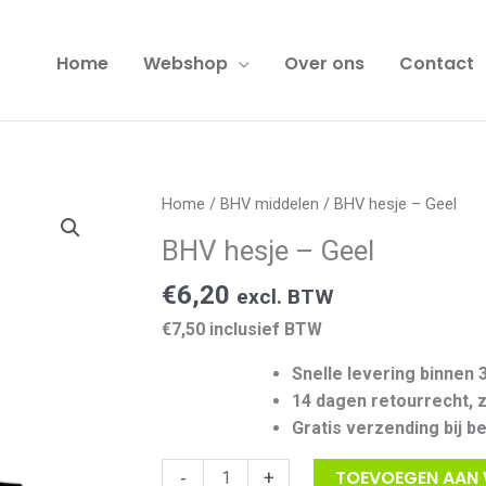
-
Geel
Home
Webshop
Over ons
Contact
aantal
Home
/
BHV middelen
/ BHV hesje – Geel
BHV hesje – Geel
€
6,20
excl. BTW
€7,50 inclusief BTW
Snelle levering binnen 
14 dagen retourrecht, 
Gratis verzending bij b
BHV
TOEVOEGEN AAN
-
+