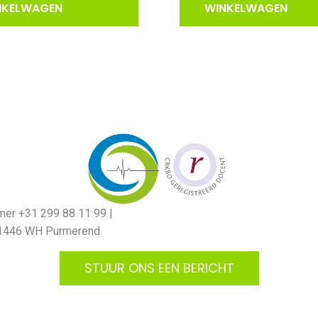
€16,50.
€9,95.
€49,50.
€33,05.
NKELWAGEN
WINKELWAGEN
er +31 299 88 11 99 |
 1446 WH Purmerend
STUUR ONS EEN BERICHT