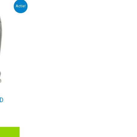
Actie!
RD