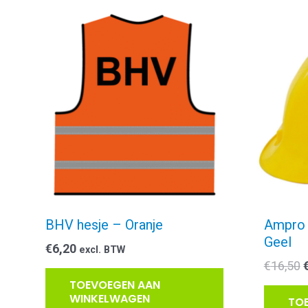
BHV hesje – Oranje
Ampro 
Geel
€
6,20
excl. BTW
€
16,50
p
TOEVOEGEN AAN
WINKELWAGEN
TO