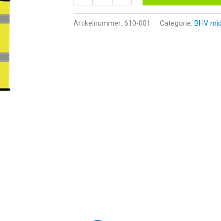
hesje
-
Artikelnummer:
610-001
Categorie:
BHV mid
Geel
aantal