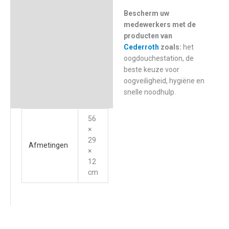
Bescherm uw
medewerkers met de
producten van
Cederroth
zoals:
het
oogdouchestation, de
beste keuze voor
oogveiligheid, hygiëne en
snelle noodhulp.
56
×
29
Afmetingen
×
12
cm