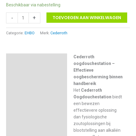
Beschikbaar via nabestelling
Cederroth
-
+
TOEVOEGEN AAN WINKELWAGEN
oogdouchestation
aantal
Categorie:
EHBO
Merk:
Cederroth
Cederroth
Beschrijving
oogdouchestation –
Aanvullende informatie
Effectieve
oogbescherming binnen
handbereik
Het
Cederroth
Oogdouchestation
biedt
een bewezen
effectievere oplossing
dan fysiologische
zoutoplossingen bij
blootstelling aan alkaliën