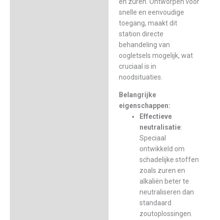
en zuren. Ontworpen voor
snelle en eenvoudige
toegang, maakt dit
station directe
behandeling van
oogletsels mogelijk, wat
cruciaal is in
noodsituaties.
Belangrijke
eigenschappen:
Effectieve
neutralisatie
:
Speciaal
ontwikkeld om
schadelijke stoffen
zoals zuren en
alkaliën beter te
neutraliseren dan
standaard
zoutoplossingen.