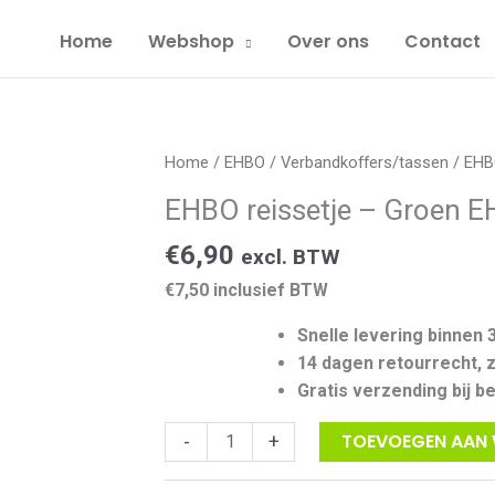
-
Home
Webshop
Over ons
Contact
Groen
EHBO
aantal
Home
/
EHBO
/
Verbandkoffers/tassen
/ EHB
EHBO reissetje – Groen 
€
6,90
excl. BTW
€7,50 inclusief BTW
Snelle levering binnen 
14 dagen retourrecht, 
Gratis verzending bij b
EHBO
TOEVOEGEN AAN
-
+
reissetje
-