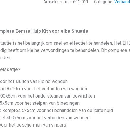
Artikelnummer:
601-011
Categorie:
Verband
Groen
EHBO
aantal
plete Eerste Hulp Kit voor elke Situatie
tuatie is het belangrijk om snel en effectief te handelen. Het E
nodig heeft om kleine verwondingen te behandelen. Dit complete 
inden.
reissetje?
oor het sluiten van kleine wonden
nd 8x10cm voor het verbinden van wonden
500x6cm voor het ondersteunen van gewrichten
x5cm voor het stelpen van bloedingen
d kompres 5x5cm voor het behandelen van delicate huid
sel 400x6cm voor het verbinden van wonden
voor het beschermen van vingers