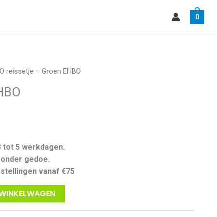
0
O reissetje – Groen EHBO
EHBO
3 tot 5 werkdagen.
zonder gedoe.
estellingen vanaf €75
 WINKELWAGEN