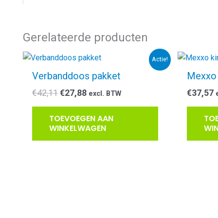
Gerelateerde producten
Actie!
Verbanddoos pakket
Mexxo 
Oorspronkelijke
Huidige
€
42,11
€
27,88
€
37,57
excl. BTW
prijs
prijs
was:
is:
TOEVOEGEN AAN
TO
€42,11.
€27,88.
WINKELWAGEN
WI