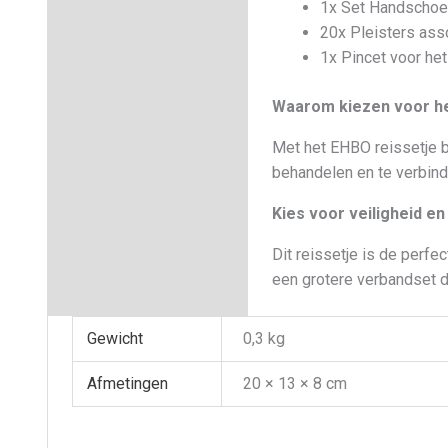
1x Set Handschoen
20x Pleisters ass
1x Pincet voor het
Waarom kiezen voor he
Met het EHBO reissetje b
behandelen en te verbinden
Kies voor veiligheid e
Dit reissetje is de perf
een grotere verbandset d
Gewicht
0,3 kg
Afmetingen
20 × 13 × 8 cm