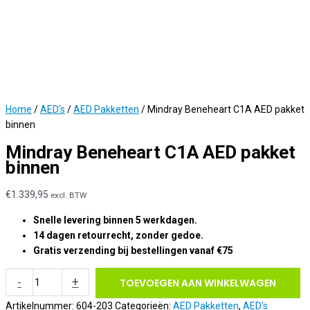
Home
/
AED's
/
AED Pakketten
/ Mindray Beneheart C1A AED pakket
binnen
Mindray Beneheart C1A AED pakket
binnen
€
1.339,95
excl. BTW
Snelle levering binnen 5 werkdagen.
14 dagen retourrecht, zonder gedoe.
Gratis verzending bij bestellingen vanaf €75
Mindray
-
+
TOEVOEGEN AAN WINKELWAGEN
Beneheart
C1A
Artikelnummer:
604-203
Categorieën:
AED Pakketten
,
AED's