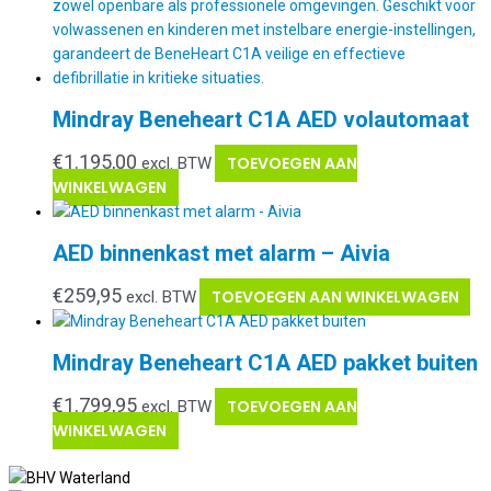
Mindray Beneheart C1A AED volautomaat
€
1.195,00
TOEVOEGEN AAN
excl. BTW
WINKELWAGEN
AED binnenkast met alarm – Aivia
€
259,95
TOEVOEGEN AAN WINKELWAGEN
excl. BTW
Mindray Beneheart C1A AED pakket buiten
€
1.799,95
TOEVOEGEN AAN
excl. BTW
WINKELWAGEN