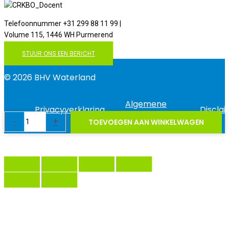
Telefoonnummer +31 299 88 11 99 |
Volume 115, 1446 WH Purmerend
STUUR ONS EEN BERICHT
© 2026 BHV Waterland
Algemene
Privacyverklaring
Discla
voorwaarden
Mindray
-
+
TOEVOEGEN AAN WINKELWAGEN
Beneheart
C1A
AED
pakket
binnen
aantal