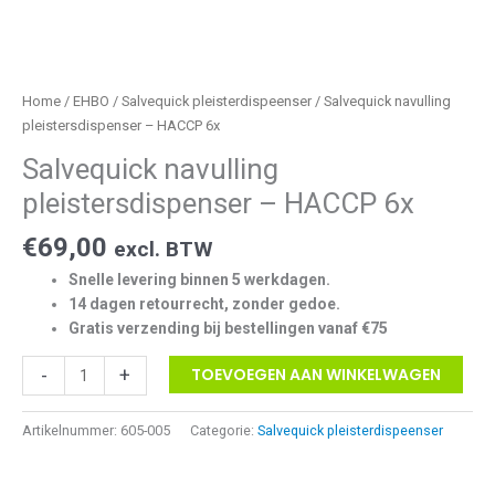
Home
/
EHBO
/
Salvequick pleisterdispeenser
/ Salvequick navulling
pleistersdispenser – HACCP 6x
Salvequick navulling
pleistersdispenser – HACCP 6x
€
69,00
excl. BTW
Snelle levering binnen 5 werkdagen.
14 dagen retourrecht, zonder gedoe.
Gratis verzending bij bestellingen vanaf €75
Salvequick
-
+
TOEVOEGEN AAN WINKELWAGEN
navulling
pleistersdispenser
Artikelnummer:
605-005
Categorie:
Salvequick pleisterdispeenser
-
HACCP
6x