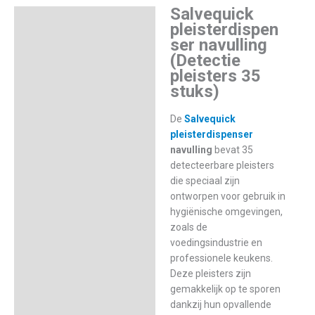
Salvequick
aantal
Beschrijving
pleisterdispen
ser navulling
Aanvullende informatie
(Detectie
pleisters 35
stuks)
De
Salvequick
pleisterdispenser
navulling
bevat 35
detecteerbare pleisters
die speciaal zijn
ontworpen voor gebruik in
hygiënische omgevingen,
zoals de
voedingsindustrie en
professionele keukens.
Deze pleisters zijn
gemakkelijk op te sporen
dankzij hun opvallende