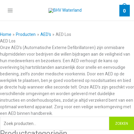
Ga
naar
0
de
inhoud
Home
Producten
AED's
AED Los
AED Los
Onze AED’s (Automatische Externe Defibrillatoren) zijn onmisbare
hulpmiddelen voor bedrijven die willen bijdragen aan de veiligheid van
hun medewerkers en bezoekers. Een AED verhoogt de kans op
overleving bij hartstilstanden aanzienlijk door snelle en eenvoudige
bediening, zelfs zonder medische voorkennis. Door een AED op de
werkplek te plaatsen, ben je goed voorbereid op noodsituaties en bied
je directe hulp wanneer elke seconde telt. Onze AED’s zijn geschikt voor
verschillende omgevingen en worden geleverd met duidelijke
instructies en onderhoudsopties, zodat je altijd verzekerd bent van een
optimaal werkend apparaat. Zorg voor een veilige werkomgeving met
een AED binnen handbereik.
Zoeken
ZOEKEN
naar:
Productcategorieën