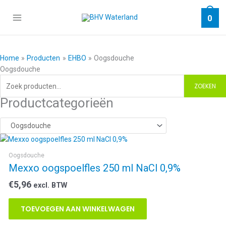
Ga
naar
0
de
inhoud
Home
Producten
EHBO
Oogsdouche
Oogsdouche
Zoeken
ZOEKEN
naar:
Productcategorieën
Oogsdouche
Mexxo oogspoelfles 250 ml NaCl 0,9%
€
5,96
excl. BTW
TOEVOEGEN AAN WINKELWAGEN