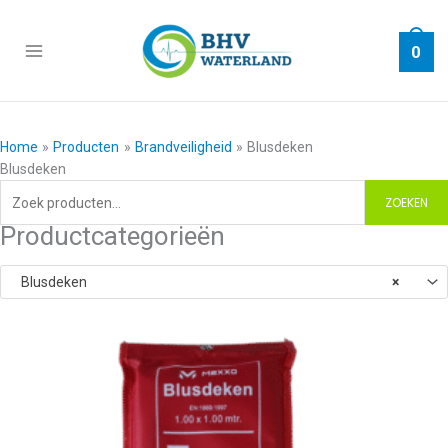
Ga
naar
0
de
inhoud
Home
Producten
Brandveiligheid
Blusdeken
Blusdeken
Zoeken
ZOEKEN
naar:
Productcategorieën
Blusdeken
×