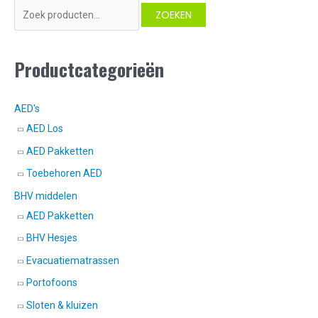
Z
ZOEKEN
o
e
Productcategorieën
k
e
n
AED's
n
AED Los
a
AED Pakketten
a
Toebehoren AED
r
BHV middelen
:
AED Pakketten
BHV Hesjes
Evacuatiematrassen
Portofoons
Sloten & kluizen