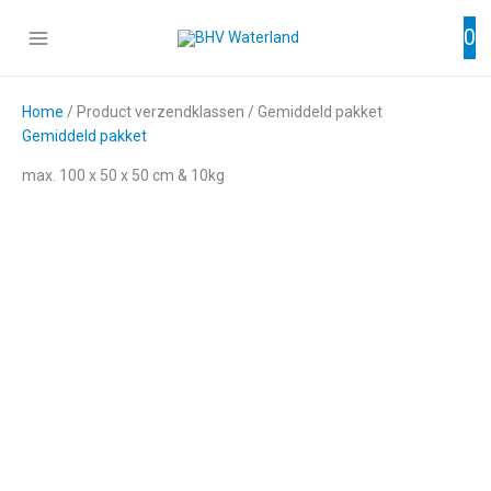
Ga
0
naar
de
inhoud
Home
/ Product verzendklassen / Gemiddeld pakket
Gemiddeld pakket
max. 100 x 50 x 50 cm & 10kg
Flameline
poederblusser
1 kg
€
20,62
excl. BTW